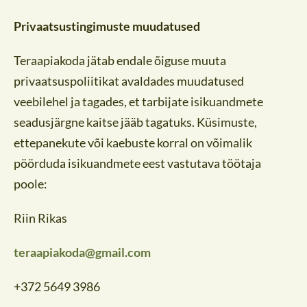
Privaatsustingimuste muudatused
Teraapiakoda jätab endale õiguse muuta
privaatsuspoliitikat avaldades muudatused
veebilehel ja tagades, et tarbijate isikuandmete
seadusjärgne kaitse jääb tagatuks. Küsimuste,
ettepanekute või kaebuste korral on võimalik
pöörduda isikuandmete eest vastutava töötaja
poole:
Riin Rikas
teraapiakoda@gmail.com
+372 5649 3986