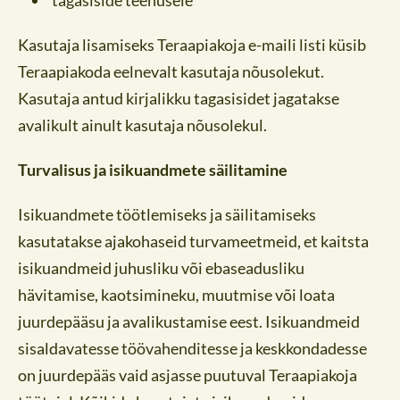
Kasutaja lisamiseks Teraapiakoja e-maili listi küsib
Teraapiakoda eelnevalt kasutaja nõusolekut.
Kasutaja antud kirjalikku tagasisidet jagatakse
avalikult ainult kasutaja nõusolekul.
Turvalisus ja isikuandmete säilitamine
Isikuandmete töötlemiseks ja säilitamiseks
kasutatakse ajakohaseid turvameetmeid, et kaitsta
isikuandmeid juhusliku või ebaseadusliku
hävitamise, kaotsimineku, muutmise või loata
juurdepääsu ja avalikustamise eest. Isikuandmeid
sisaldavatesse töövahenditesse ja keskkondadesse
on juurdepääs vaid asjasse puutuval Teraapiakoja