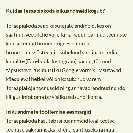
Kuidas Teraapiakoda isikuandmeid kogub?
Teraapiakoda saab kasutajate andmeid, kes on
saatnud veebilehe või e-kirja kaudu päringu teenuste
kohta, teinud broneeringu Setmore`i
broneerimissüsteemis, suhelnud sotsiaalmeedia
kanalite (Facebook, Instagram) kaudu, täitnud
täpsustava küsimustiku Google vormis, kasutavad
käesoleval hetkel või on kasutanud varem
Teraapiakoja teenuseid ning annavad/andnud nende
käigus infot oma tervisliku seisundi kohta.
Isikuandmete töötlemise eesmärgid
Teraapiakoda kasutab isikuandmeid kvaliteetse
teenuse pakkumiseks, kliendisuhtluseks ja muu