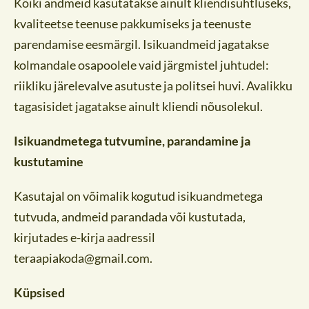
Kõiki andmeid kasutatakse ainult kliendisuhtluseks,
kvaliteetse teenuse pakkumiseks ja teenuste
parendamise eesmärgil. Isikuandmeid jagatakse
kolmandale osapoolele vaid järgmistel juhtudel:
riikliku järelevalve asutuste ja politsei huvi. Avalikku
tagasisidet jagatakse ainult kliendi nõusolekul.
Isikuandmetega tutvumine, parandamine ja
kustutamine
Kasutajal on võimalik kogutud isikuandmetega
tutvuda, andmeid parandada või kustutada,
kirjutades e-kirja aadressil
teraapiakoda@gmail.com.
Küpsised