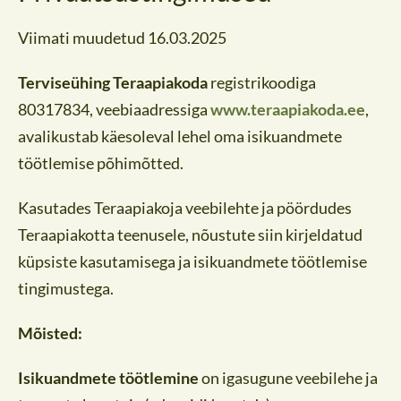
Viimati muudetud 16.03.2025
Terviseühing Teraapiakoda
registrikoodiga
80317834, veebiaadressiga
www.teraapiakoda.ee
,
avalikustab käesoleval lehel oma isikuandmete
töötlemise põhimõtted.
Kasutades Teraapiakoja veebilehte ja pöördudes
Teraapiakotta teenusele, nõustute siin kirjeldatud
küpsiste kasutamisega ja isikuandmete töötlemise
tingimustega.
Mõisted:
Isikuandmete töötlemine
on igasugune veebilehe ja