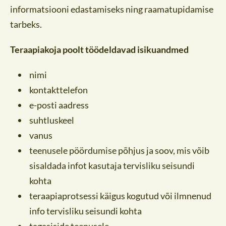
informatsiooni edastamiseks ning raamatupidamise
tarbeks.
Teraapiakoja poolt töödeldavad isikuandmed
nimi
kontakttelefon
e-posti aadress
suhtluskeel
vanus
teenusele pöördumise põhjus ja soov, mis võib
sisaldada infot kasutaja tervisliku seisundi
kohta
teraapiaprotsessi käigus kogutud või ilmnenud
info tervisliku seisundi kohta
tagasiside teenusele