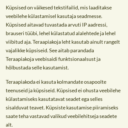
Küpsised on väikesed tekstifailid, mis laaditakse
veebilehe külastamisel kasutaja seadmesse.
Küpsised aitavad tuvastada arvuti IP aadressi,
brauseri tüübi, lehel külastatud alalehtede ja lehel
viibitud aja. Teraapiakoja leht kasutab ainult rangelt
vajalikke küpsiseid. See aitab parandada
Teraapiakoja veebisaidi funktsionaalsust ja
hõlbustada selle kasutamist.
Teraapiakoda ei kasuta kolmandate osapoolte
teenuseid ja küpsiseid. Küpsised ei ohusta veebilehe
külastamiseks kasutatavat seadet ega selles
sisalduvat teavet. Küpsiste kasutamise piiramiseks
saate teha vastavad valikud veebilehitseja seadete
alt.