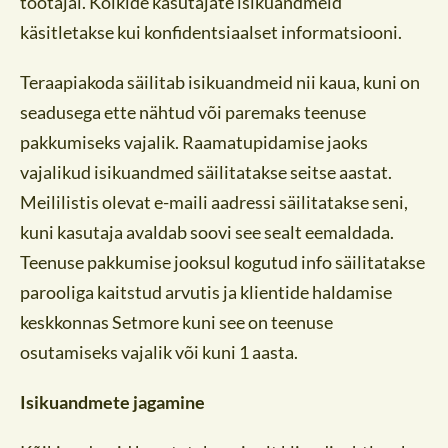
töötajal. Kõikide kasutajate isikuandmeid
käsitletakse kui konfidentsiaalset informatsiooni.
Teraapiakoda säilitab isikuandmeid nii kaua, kuni on
seadusega ette nähtud või paremaks teenuse
pakkumiseks vajalik. Raamatupidamise jaoks
vajalikud isikuandmed säilitatakse seitse aastat.
Meililistis olevat e-maili aadressi säilitatakse seni,
kuni kasutaja avaldab soovi see sealt eemaldada.
Teenuse pakkumise jooksul kogutud info säilitatakse
parooliga kaitstud arvutis ja klientide haldamise
keskkonnas Setmore kuni see on teenuse
osutamiseks vajalik või kuni 1 aasta.
Isikuandmete jagamine