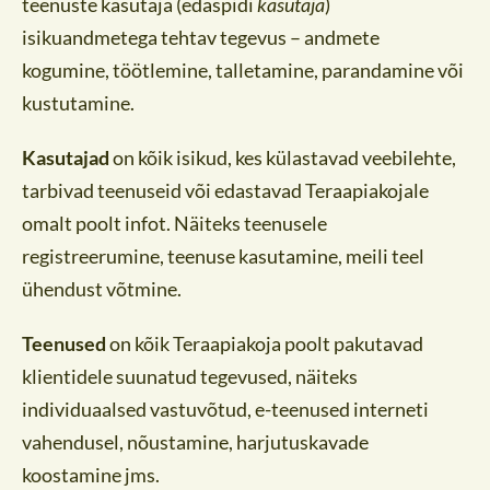
teenuste kasutaja (edaspidi
kasutaja
)
isikuandmetega tehtav tegevus – andmete
kogumine, töötlemine, talletamine, parandamine või
kustutamine.
Kasutajad
on kõik isikud, kes külastavad veebilehte,
tarbivad teenuseid või edastavad Teraapiakojale
omalt poolt infot. Näiteks teenusele
registreerumine, teenuse kasutamine, meili teel
ühendust võtmine.
Teenused
on kõik Teraapiakoja poolt pakutavad
klientidele suunatud tegevused, näiteks
individuaalsed vastuvõtud, e-teenused interneti
vahendusel, nõustamine, harjutuskavade
koostamine jms.