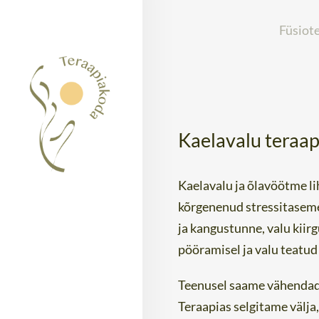
Füsiot
Kaelavalu teraap
Kaelavalu ja õlavöötme li
kõrgenenud stressitaseme,
ja kangustunne, valu kiir
pööramisel ja valu teatud 
Teenusel saame vähendada 
Teraapias selgitame välja,