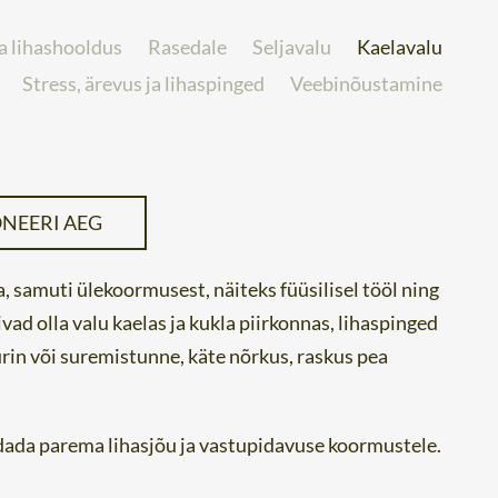
a lihashooldus
Rasedale
Seljavalu
Kaelavalu
Stress, ärevus ja lihaspinged
Veebinõustamine
NEERI AEG
, samuti ülekoormusest, näiteks füüsilisel tööl ning
d olla valu kaelas ja kukla piirkonnas, lihaspinged
rin või suremistunne, käte nõrkus, raskus pea
ndada parema lihasjõu ja vastupidavuse koormustele.