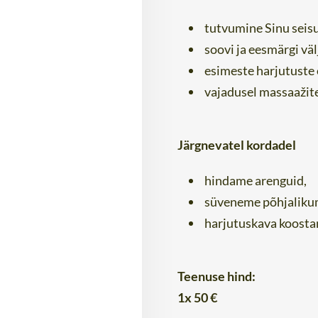
tutvumine Sinu seis
soovi ja eesmärgi väl
esimeste harjutuste
vajadusel massaažit
Järgnevatel kordadel
hindame arenguid,
süveneme põhjalikuma
harjutuskava koosta
Teenuse hind:
1x 50 €