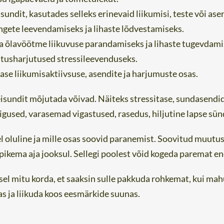
undit, kasutades selleks erinevaid liikumisi, teste või ase
gete leevendamiseks ja lihaste lõdvestamiseks.
a õlavöötme liikuvuse parandamiseks ja lihaste tugevdami
stusharjutused stressileevenduseks.
e liikumisaktiivsuse, asendite ja harjumuste osas.
eisundit mõjutada võivad. Näiteks stressitase, sundasendi
igused, varasemad vigastused, rasedus, hiljutine lapse sün
l oluline ja mille osas soovid paranemist. Soovitud muutused
ikema aja jooksul. Sellegi poolest võid kogeda paremat en
usel mitu korda, et saaksin sulle pakkuda rohkemat, kui ma
as ja liikuda koos eesmärkide suunas.