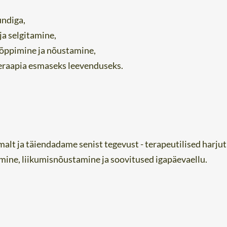
undiga,
ja selgitamine,
 õppimine ja nõustamine,
eraapia esmaseks leevenduseks.
lt ja täiendadame senist tegevust - terapeutilised harju
mine, liikumisnõustamine ja soovitused igapäevaellu.