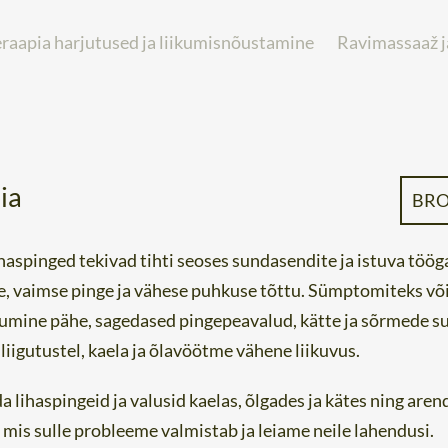
eraapia harjutused ja liikumisnõustamine
Ravimassaaž j
ia
BRO
haspinged tekivad tihti seoses sundasendite ja istuva tööga
 vaimse pinge ja vähese puhkuse tõttu. Sümptomiteks võiva
gumine pähe, sagedased pingepeavalud, kätte ja sõrmede su
liigutustel, kaela ja õlavöötme vähene liikuvus.
lihaspingeid ja valusid kaelas, õlgades ja kätes ning are
 mis sulle probleeme valmistab ja leiame neile lahendusi.