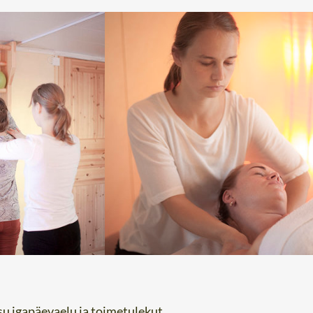
su igapäevaelu ja toimetulekut.