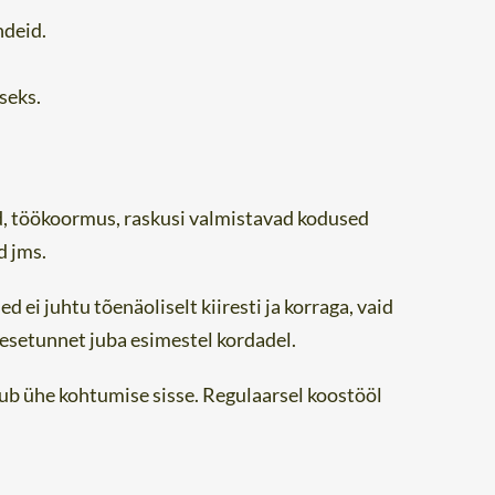
ndeid.
seks.
d, töökoormus, raskusi valmistavad kodused
d jms.
 ei juhtu tõenäoliselt kiiresti ja korraga, vaid
esetunnet juba esimestel kordadel.
hub ühe kohtumise sisse. Regulaarsel koostööl