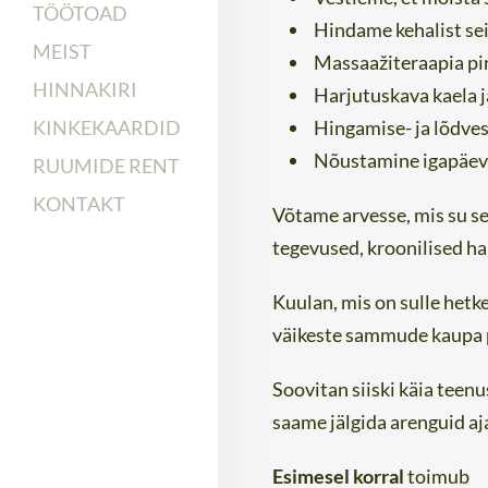
TÖÖTOAD
Hindame kehalist seis
MEIST
Massaažiteraapia pin
HINNAKIRI
Harjutuskava kaela j
Hingamise- ja lõdve
KINKEKAARDID
Nõustamine igapäevas
RUUMIDE RENT
KONTAKT
Võtame arvesse, mis su s
tegevused, kroonilised ha
Kuulan, mis on sulle hetke
väikeste sammude kaupa p
Soovitan siiski käia teen
saame jälgida arenguid aj
Esimesel korral
toimub