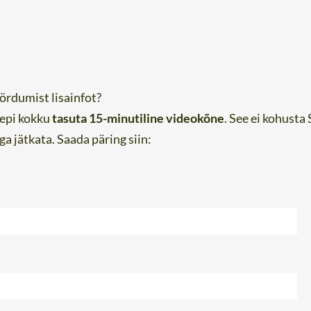
ördumist lisainfot?
lepi kokku
tasuta 15-minutiline videokõne
. See ei kohust
a jätkata. Saada päring siin: