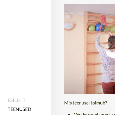
ESILEHT
Mis teenusel toimub?
TEENUSED
Vestleme, et mõista 