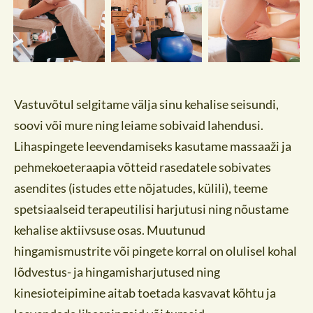
Vastuvõtul selgitame välja sinu kehalise seisundi,
soovi või mure ning leiame sobivaid lahendusi.
Lihaspingete leevendamiseks kasutame massaaži ja
pehmekoeteraapia võtteid rasedatele sobivates
asendites (istudes ette nõjatudes, külili), teeme
spetsiaalseid terapeutilisi harjutusi ning nõustame
kehalise aktiivsuse osas. Muutunud
hingamismustrite või pingete korral on olulisel kohal
lõdvestus- ja hingamisharjutused ning
kinesioteipimine aitab toetada kasvavat kõhtu ja