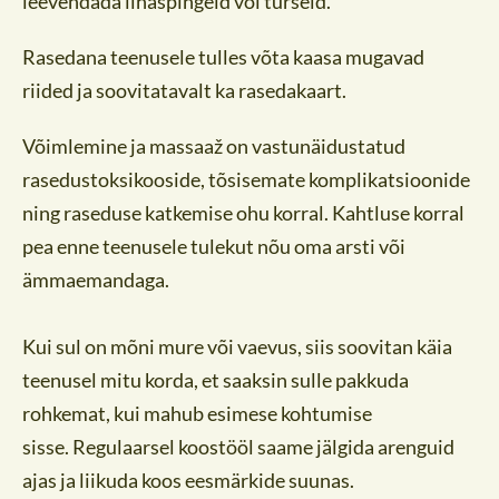
leevendada lihaspingeid või turseid.
Rasedana teenusele tulles võta kaasa mugavad
riided ja soovitatavalt ka rasedakaart.
Võimlemine ja massaaž on vastunäidustatud
rasedustoksikooside, tõsisemate komplikatsioonide
ning raseduse katkemise ohu korral. Kahtluse korral
pea enne teenusele tulekut nõu oma arsti või
ämmaemandaga.
Kui sul on mõni mure või vaevus, siis soovitan käia
teenusel mitu korda, et saaksin sulle pakkuda
rohkemat, kui mahub esimese kohtumise
sisse. Regulaarsel koostööl saame jälgida arenguid
ajas ja liikuda koos eesmärkide suunas.