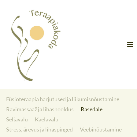
Füsioteraapia harjutused ja liikumisnõustamine
Ravimassaaž ja lihashooldus
Rasedale
Seljavalu
Kaelavalu
Stress, ärevus ja lihaspinged
Veebinõustamine