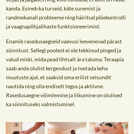
kanda. Esineb ka turseid, käte suremist ja
randmekanali probleeme ning häiritud põiekontrolli
ja vaagnapõhjalihaste funktsioneerimist.
Enamik rasedusaegseid vaevusi leevenevad pärast
sünnitust. Sellegi poolest ei ole tekkinud pinged ja
valud miski, mida pead lihtsalt ära taluma. Teraapia
saab anda olulist kergendust ja toetada keha
muutuste ajal, et saaksid oma erilist seisundit
nautida ning olla endiselt tegus ja aktiivne.
Rasedusaegne võimlemine ja liikumine on olulised
ka sünnituseks valmistumisel.