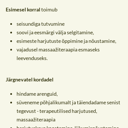
Esimesel korral
toimub
seisundiga tutvumine
soovi ja eesmärgi välja selgitamine,
esimeste harjutuste õppimine ja nõustamine,
vajadusel massaažiteraapia esmaseks
leevenduseks.
Järgnevatel kordadel
hindame arenguid,
süveneme põhjalikumalt ja täiendadame senist
tegevust - terapeutilised harjutused,
massaažiteraapia
harjutuskava koostamine, liikumisnõustamine