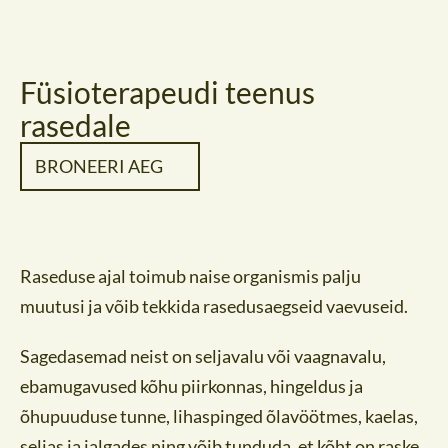
Füsioterapeudi teenus
rasedale
BRONEERI AEG
Raseduse ajal toimub naise organismis palju
muutusi ja võib tekkida rasedusaegseid vaevuseid.
Sagedasemad neist on seljavalu või vaagnavalu,
ebamugavused kõhu piirkonnas, hingeldus ja
õhupuuduse tunne, lihaspinged õlavöötmes, kaelas,
seljas ja jalgades ning võib tunduda, et kõht on raske