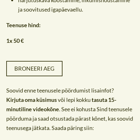
ja soovitused igapäevaellu.
Teenuse hind:
1x 50 €
BRONEERI AEG
Soovid enne teenusele pöördumist lisainfot?
Kirjuta oma küsimus
või lepi kokku
tasuta 15-
minutiline videokõne
. See ei kohusta Sind teenusele
pöörduma ja saad otsustada pärast kõnet, kas soovid
teenusega jätkata. Saada päring siin: